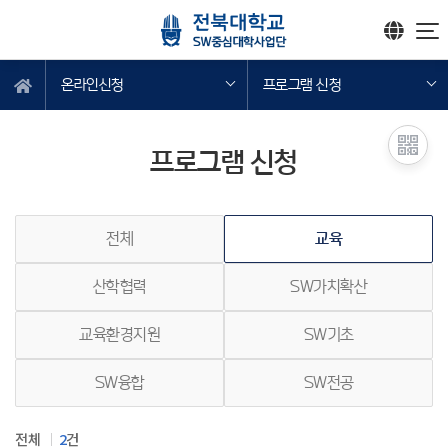
온라인신청
프로그램 신청
프로그램 신청
전체
교육
산학협력
SW가치확산
교육환경지원
SW기초
SW융합
SW전공
전체
2
건