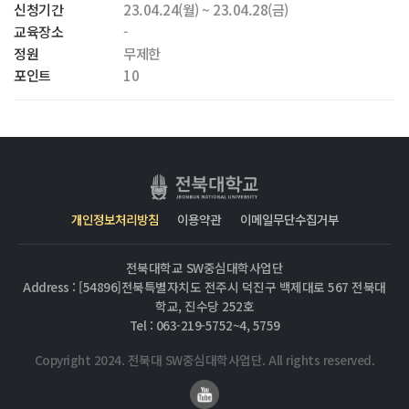
신청기간
23.04.24(월) ~ 23.04.28(금)
교육장소
-
정원
무제한
포인트
10
개인정보처리방침
이용약관
이메일무단수집거부
전북대학교 SW중심대학사업단
Address : [54896]전북특별자치도 전주시 덕진구 백제대로 567 전북대
학교, 진수당 252호
Tel : 063-219-5752~4, 5759
Copyright 2024. 전북대 SW중심대학사업단. All rights reserved.